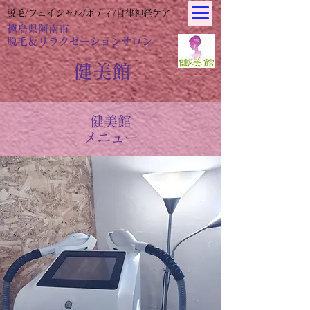
脱毛/フェイシャル/ボディ/自律神経ケア
​徳島県阿南市
脱毛＆リラクゼーションサロン
​健美館
健美館​
メニュー